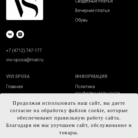
Свадебные платья
Вечерние платья
Обувь
+7 (4712) 747-177
vivi-sposa@mail.ru
VIVI SPOSA
ИНФОРМАЦИЯ
Главная
Политика
конфиденциальности
Каталог
Заказ и сроки
Продолжая использовать наш сайт, вы даете
Контакты
изготовления
согласие на обработку файлов cookie, которые
обеспечивают правильную работу сайта.
Доставка
Благодаря им мы улучшаем сайт, обслуживание и
Обмен и возврат
товары.
Таблица с размерам