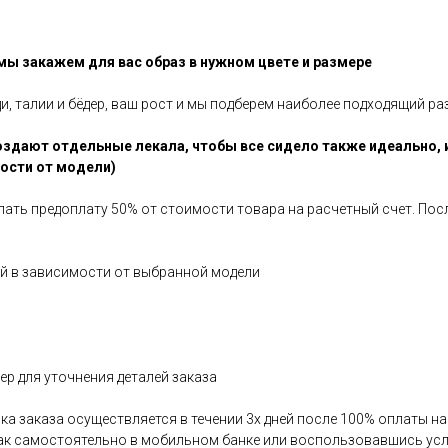
 мы закажем для вас образ в нужном цвете и размере
ди, талии и бёдер, ваш рост и мы подберем наиболее подходящий ра
здают отдельные лекала, чтобы все сидело также идеально, 
мости от модели)
елать предоплату 50% от стоимости товара на расчетный счет. По
ней в зависимости от выбранной модели
р для уточнения деталей заказа
авка заказа осуществляется в течении 3х дней после 100% оплаты 
как самостоятельно в мобильном банке или воспользовавшись усл