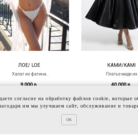
ЛОЕ/ LOE
КАМИ/KAMI
Халат из фатина
Платье миди из
(под заказ)
сверкающего атл
9 000
р.
40 000
р.
(под заказ)
даете согласие на обработку файлов cookie, которые 
лагодаря им мы улучшаем сайт, обслуживание и товар
OK