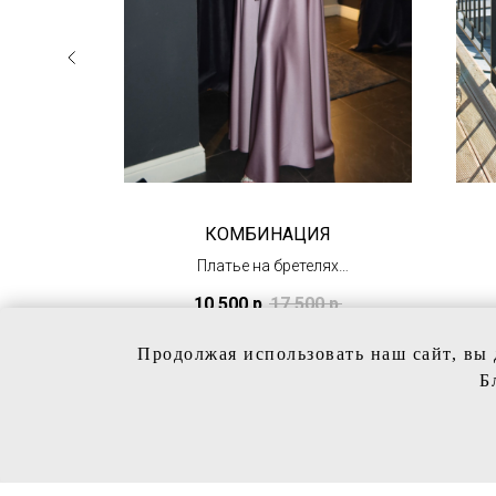
КОМБИНАЦИЯ
 с
Платье на бретелях
(в наличии в Тц
10 500
р.
17 500
р.
"Олимпийский")
Продолжая использовать наш сайт, вы 
Б