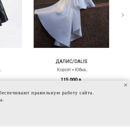
ДАЛИС/DALIS
Корсет + Юбка
аса
(под заказ)
115 000
р.
обеспечивают правильную работу сайта.
ы.