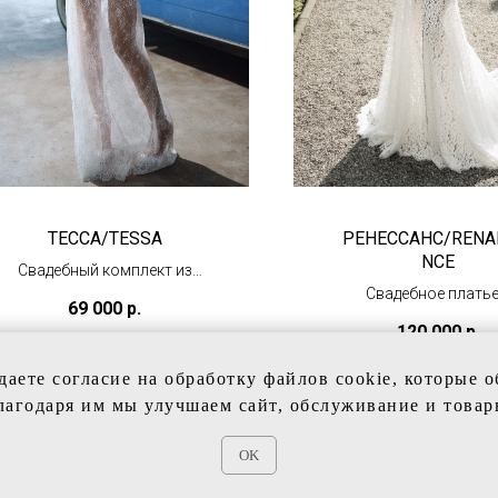
ТЕССА/TESSA
РЕНЕССАНС/RENA
NCE
Свадебный комплект из
кружевного платья и
Свадебное платье
69 000
р.
корсета
открытой спино
120 000
р.
(под заказ)
(в наличии)
даете согласие на обработку файлов cookie, которые 
лагодаря им мы улучшаем сайт, обслуживание и товар
OK