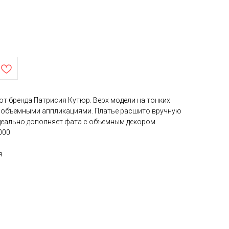
т бренда Патрисия Кутюр. Верх модели на тонких
 объемными аппликациями. Платье расшито вручную
деально дополняет фата с объемным декором
000
я