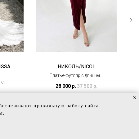
ISSA
НИКОЛЬ/NICOL
Платье-футляр с длинным
 с
рукавом
28 000
р.
37 500
р.
й
(в наличии)
обеспечивают правильную работу сайта.
ы.