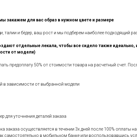
 мы закажем для вас образ в нужном цвете и размере
ди, талии и бёдер, ваш рост и мы подберем наиболее подходящий ра
здают отдельные лекала, чтобы все сидело также идеально, 
мости от модели)
елать предоплату 50% от стоимости товара на расчетный счет. По
ней в зависимости от выбранной модели
р для уточнения деталей заказа
авка заказа осуществляется в течении 3х дней после 100% оплаты 
как самостоятельно в мобильном банке или воспользовавшись усл