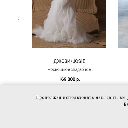
СТЫ
ДЖОЗИ/JOSIE
Роскошное свадебное
етами
платье
169 000
р.
(ожидаем в августе)
Продолжая использовать наш сайт, вы 
Б