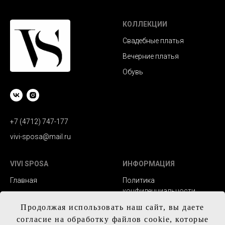
КОЛЛЕКЦИИ
Свадебные платья
Вечерние платья
Обувь
+7 (4712) 747-177
vivi-sposa@mail.ru
VIVI SPOSA
ИНФОРМАЦИЯ
Главная
Политика
конфиденциальности
Каталог
Заказ и сроки
Продолжая использовать наш сайт, вы даете
Контакты
изготовления
согласие на обработку файлов cookie, которые