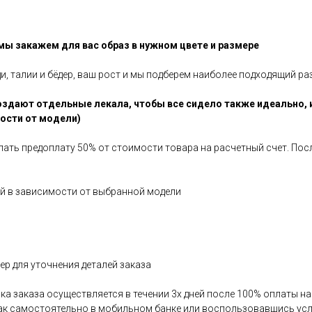
 мы закажем для вас образ в нужном цвете и размере
ди, талии и бёдер, ваш рост и мы подберем наиболее подходящий ра
здают отдельные лекала, чтобы все сидело также идеально, 
мости от модели)
елать предоплату 50% от стоимости товара на расчетный счет. По
ней в зависимости от выбранной модели
р для уточнения деталей заказа
авка заказа осуществляется в течении 3х дней после 100% оплаты 
как самостоятельно в мобильном банке или воспользовавшись усл