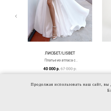
ЛИСБЕТ/LISBET
аса
Платье из атласа с
длинным рукавом
р.
40 000
р.
67 000
р.
(в наличии в Тц
"Олимпийский")
Продолжая использовать наш сайт, вы 
Б