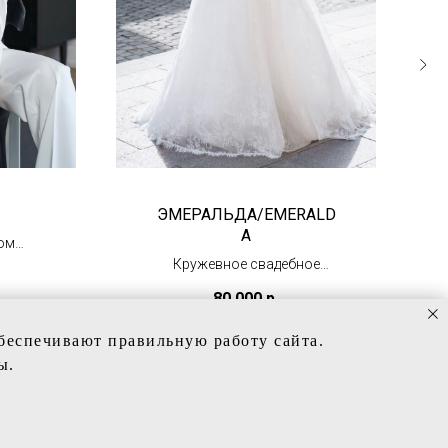
ЭМЕРАЛЬДА/EMERALD
A
ом
я
Кружевное свадебное
платье
80 000
р.
(в наличии)
обеспечивают правильную работу сайта.
ы.