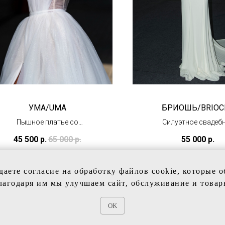
УМА/UMA
БРИОШЬ/BRIOC
Пышное платье со
Силуэтное свадеб
съемными рукавами
платье из крепа
45 500
р.
65 000
р.
55 000
р.
(в наличии)
(в наличии)
даете согласие на обработку файлов cookie, которые 
лагодаря им мы улучшаем сайт, обслуживание и товар
OK