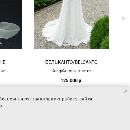
HE
БЕЛЬКАНТО/BELCANTO
ное
Свадебное платье из
кружева
125 000
р.
(в наличии)
обеспечивают правильную работу сайта.
ы.