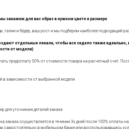
 мы закажем для вас образ в нужном цвете и размере
ди, талии и бёдер, ваш рост и мы подберем наиболее подходящий ра
здают отдельные лекала, чтобы все сидело также идеально, 
мости от модели)
елать предоплату 50% от стоимости товара на расчетный счет. По
ней в зависимости от выбранной модели
р для уточнения деталей заказа
авка заказа осуществляется в течении 3х дней после 100% оплаты 
как самостоятельно в мобильном банке или воспользовавшись усл