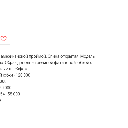
с американской проймой. Спина открытая. Модель
на. Образ дополнен съемной фатиновой юбкой с
инным шлейфом
 юбки - 120 000
 000
20 000
4 - 55 000
я