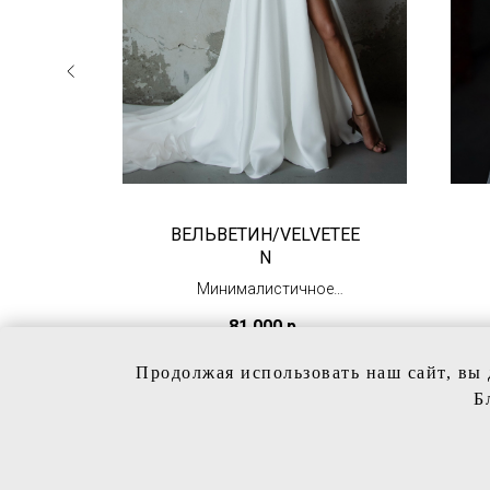
A
ВЕЛЬВЕТИН/VELVETEE
N
с
ми
Минималистичное
свадебное платье
81 000
р.
(в наличии)
Продолжая использовать наш сайт, вы 
Б