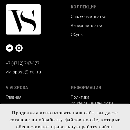
КОЛЛЕКЦИИ
Свадебные платья
Вечерние платья
Обувь
+7 (4712) 747-177
vivi-sposa@mail.ru
VIVI SPOSA
ИНФОРМАЦИЯ
Главная
Политика
конфиденциальности
Каталог
Заказ и сроки
Продолжая использовать наш сайт, вы даете
Контакты
изготовления
согласие на обработку файлов cookie, которые
обеспечивают правильную работу сайта.
Доставка