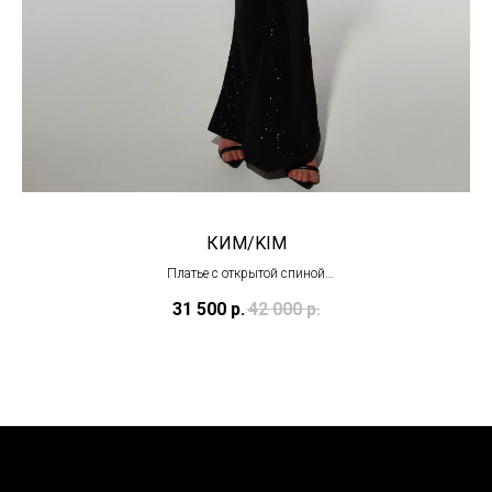
КИМ/KIM
Платье с открытой спиной
(в наличии)
31 500
р.
42 000
р.