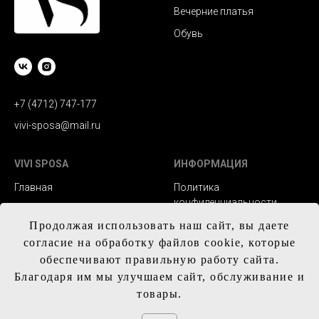
Вечерние платья
Обувь
+7 (4712) 747-177
vivi-sposa@mail.ru
VIVI SPOSA
ИНФОРМАЦИЯ
Главная
Политика
конфиденциальности
Каталог
Заказ и сроки
Продолжая использовать наш сайт, вы даете
Контакты
изготовления
согласие на обработку файлов cookie, которые
обеспечивают правильную работу сайта.
Доставка
Благодаря им мы улучшаем сайт, обслуживание и
Обмен и возврат
товары.
Таблица с размерам