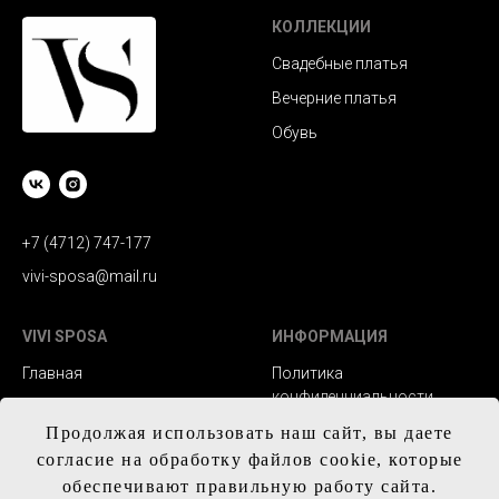
КОЛЛЕКЦИИ
Свадебные платья
Вечерние платья
Обувь
+7 (4712) 747-177
vivi-sposa@mail.ru
VIVI SPOSA
ИНФОРМАЦИЯ
Главная
Политика
конфиденциальности
Каталог
Заказ и сроки
Продолжая использовать наш сайт, вы даете
Контакты
изготовления
согласие на обработку файлов cookie, которые
обеспечивают правильную работу сайта.
Доставка