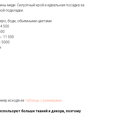
ины миди. Силуэтный крой и идеальная посадка за
ной подкладки.
еро, боди, объемными цветами
14 500
500
- 11 500
- 5000
я
змер исходя из
таблицы с размерами
используют больше тканей и декора, поэтому