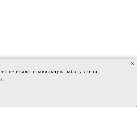
обеспечивают правильную работу сайта.
ы.
ИНФОРМАЦИЯ
Политика конфиденциальности
Заказ и сроки изготовления
Доставка
Обмен и возврат